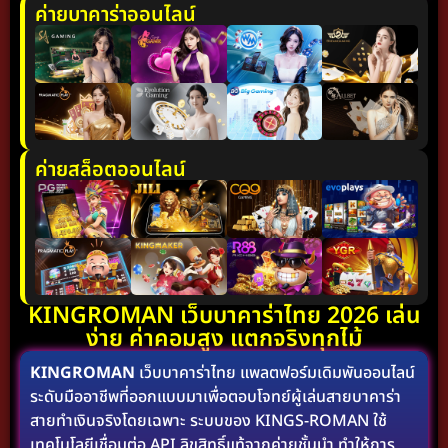
ค่ายบาคาร่าออนไลน์
ค่ายสล็อตออนไลน์
KINGROMAN เว็บบาคาร่าไทย 2026 เล่น
ง่าย ค่าคอมสูง แตกจริงทุกไม้
KINGROMAN
เว็บบาคาร่าไทย แพลตฟอร์มเดิมพันออนไลน์
ระดับมืออาชีพที่ออกแบบมาเพื่อตอบโจทย์ผู้เล่นสายบาคาร่า
สายทำเงินจริงโดยเฉพาะ ระบบของ KINGS-ROMAN ใช้
เทคโนโลยีเชื่อมต่อ API ลิขสิทธิ์แท้จากค่ายชั้นนำ ทำให้การ