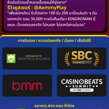
ยืนยันตัวตนซ้ำหลายขั้นตอนให้ยุ่งยาก”
รีวิวยูสเซอร์ : @AommyPlay
“เพิ่งสมัครใหม่ รับโปรฝาก 100 รับ 200 มาปั่นเล่นขำ ๆ ดัน
แตกหนัก ถอน 30,000 ภายในคืนเดียว KINGROMAN นี่
แหละ เว็บตรงของจริง ไม่หลอก ไม่ลวงโลกแน่นอน”
การรับรอง / ความปลอดภัย / มั่นคง / เชื่อถือได้
ธนาคาร ฝาก-ถอน ทั่วไทย