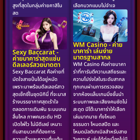
สูงที่สุดในกลุ่มค่ายคาสิโน
เลือกบวกแบบไม่จำเจ
สด
WM Casino - ค่าย
บาคาร่า เล่นง่าย
Sexy Baccarat -
มาตรฐานสากล
ค่ายบาคาร่าสุดแซ่บ
ดีลเลอร์สวยบาดตา
WM Casino คือค่ายบาคา
Sexy Baccarat คือค่ายที่
ร่าที่การันตีความเสถียรและ
มัดใจสายปั่นได้อยู่หมัด
ความโปร่งใสในระดับสากล
เพราะมาพร้อมดีลเลอร์สาว
ทุกเกมผ่านการตรวจสอบ
สุดเซ็กซี่ในชุดบิกินี่ ที่จะมาส
จากห้องแล็บเกมมิ่งชั้นนำ
ร้างบรรยากาศสุดเร้าใจ
ระบบภาพและเสียงคมชัดไม่
ตลอดการเดิมพัน ระบบเกม
สะดุด มีโต๊ะบาคาร่าให้เลือก
ลื่นไหล ภาพคมระดับ HD
เล่นมากมาย ทั้งโหมด
เปิดไพ่ไว ไม่มีดีเลย์ เหมาะ
ธรรมดา โหมดสปีด และ
กับสายบวกที่ต้องการ
โหมดมัลติเทเบิลสำหรับสาย
ความเร็วและความตื่นเต้น
วิเคราะห์ เล่นได้ต่อเนื่องไม่มี