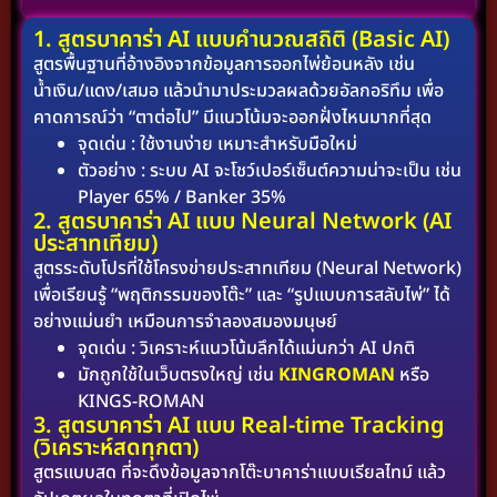
1. สูตรบาคาร่า AI แบบคำนวณสถิติ (Basic AI)
สูตรพื้นฐานที่อ้างอิงจากข้อมูลการออกไพ่ย้อนหลัง เช่น
น้ำเงิน/แดง/เสมอ แล้วนำมาประมวลผลด้วยอัลกอริทึม เพื่อ
คาดการณ์ว่า “ตาต่อไป” มีแนวโน้มจะออกฝั่งไหนมากที่สุด
จุดเด่น : ใช้งานง่าย เหมาะสำหรับมือใหม่
ตัวอย่าง : ระบบ AI จะโชว์เปอร์เซ็นต์ความน่าจะเป็น เช่น
Player 65% / Banker 35%
2. สูตรบาคาร่า AI แบบ Neural Network (AI
ประสาทเทียม)
สูตรระดับโปรที่ใช้โครงข่ายประสาทเทียม (Neural Network)
เพื่อเรียนรู้ “พฤติกรรมของโต๊ะ” และ “รูปแบบการสลับไพ่” ได้
อย่างแม่นยำ เหมือนการจำลองสมองมนุษย์
จุดเด่น : วิเคราะห์แนวโน้มลึกได้แม่นกว่า AI ปกติ
มักถูกใช้ในเว็บตรงใหญ่ เช่น
KINGROMAN
หรือ
KINGS-ROMAN
3. สูตรบาคาร่า AI แบบ Real-time Tracking
(วิเคราะห์สดทุกตา)
สูตรแบบสด ที่จะดึงข้อมูลจากโต๊ะบาคาร่าแบบเรียลไทม์ แล้ว