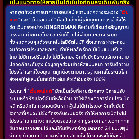
เป็นแนวทางให้สายปั่นได้มั่นใจก่อนลงเดิมพันจริง
หากพูดถึงวงการบาคาร่าออนไลน์ ความแตกต่างระหว่าง “
เว็บ
ตรง
” และ “เว็บเอเย่นต์” ถือเป็นสิ่งที่ผู้เล่นทุกคนควรเข้าใจให้
ชัด เว็บตรงอย่าง
KINGROMAN
คือเว็บที่เชื่อมต่อสัญญาณ
ตรงจากค่ายคาสิโนลิขสิทธิ์แท้โดยไม่ผ่านคนกลาง ระบบ
ทั้งหมดควบคุมด้วยเทคโนโลยีอัตโนมัติ ตั้งแต่การฝาก–ถอน
จนถึงการประมวลผลเกม ทำให้ผลลัพธ์ทุกไม้เป็นแบบเรียล
ไทม์ ไม่มีการปรับแต่ง ไม่มีล็อกยูส อีกทั้งยังมีระบบรักษาความ
ปลอดภัยระดับสูง ข้อมูลทุกส่วนเข้ารหัสแน่นหนา การันตีความ
โปร่งใส และมีใบอนุญาตถูกต้องตามมาตรฐานคาสิโนระดับโลก
ส่งผลให้ผู้เล่นมั่นใจได้ว่าเล่นแล้วได้เงินจริง 100%
ในขณะที่ “
เว็บเอเย่นต์
” มักเป็นเว็บที่ผ่านตัวกลาง มีการปรับ
ระบบหรือหักเปอร์เซ็นต์หลังบ้าน ทำให้เสี่ยงต่อการโดนโกง ปิด
หนี หรือจำกัดการถอนเงินหากผู้เล่นได้กำไรเยอะ อีกทั้งยังมี
โอกาสที่เกมจะไม่ซิงค์ตรงกับระบบจริง ทำให้ผลการเปิดไพ่ไม่
โปร่งใส แตกต่างจากเว็บตรงอย่าง kings-roman.com ที่ทุก
ขั้นตอนตรวจสอบได้และมีทีมซัพพอร์ตดูแลตลอด 24 ชม. สรุป
ง่าย ๆ ถ้าอยากปั่นบาคาร่าแบบสบายใจ ได้เงินจริงไม่ต้องลุ้น