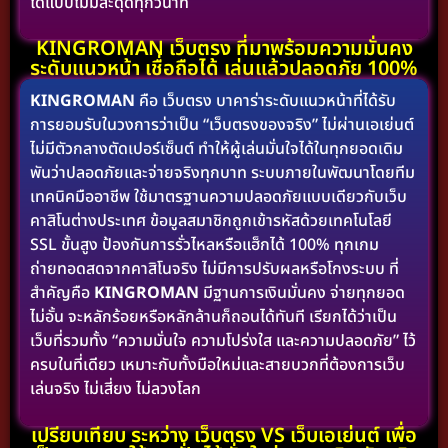
ได้แบบไม่มีสะดุดทุกวินาที
KINGROMAN เว็บตรง ที่มาพร้อมความมั่นคง
ระดับแนวหน้า เชื่อถือได้ เล่นแล้วปลอดภัย 100%
KINGROMAN
คือ เว็บตรง บาคาร่าระดับแนวหน้าที่ได้รับ
การยอมรับในวงการว่าเป็น “เว็บตรงของจริง” ไม่ผ่านเอเย่นต์
ไม่มีตัวกลางตัดเปอร์เซ็นต์ ทำให้ผู้เล่นมั่นใจได้ในทุกยอดเดิม
พันว่าปลอดภัยและจ่ายจริงทุกบาท ระบบภายในพัฒนาโดยทีม
เทคนิคมืออาชีพ ใช้มาตรฐานความปลอดภัยแบบเดียวกับเว็บ
คาสิโนต่างประเทศ ข้อมูลสมาชิกถูกเข้ารหัสด้วยเทคโนโลยี
SSL ขั้นสูง ป้องกันการรั่วไหลหรือแฮ็กได้ 100% ทุกเกม
ถ่ายทอดสดจากคาสิโนจริง ไม่มีการปรับผลหรือโกงระบบ ที่
สำคัญคือ
KINGROMAN
มีฐานการเงินมั่นคง จ่ายทุกยอด
ไม่อั้น จะหลักร้อยหรือหลักล้านก็ถอนได้ทันที เรียกได้ว่าเป็น
เว็บที่รวมทั้ง “ความมั่นใจ ความโปร่งใส และความปลอดภัย” ไว้
ครบในที่เดียว เหมาะกับทั้งมือใหม่และสายบวกที่ต้องการเว็บ
เล่นจริง ไม่เสี่ยง ไม่ลวงโลก
เปรียบเทียบ ระหว่าง เว็บตรง VS เว็บเอเย่นต์ เพื่อ