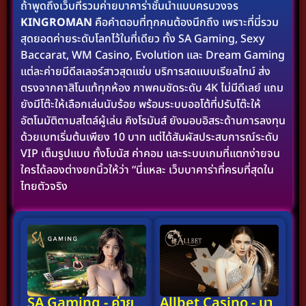
ถ้าพูดถึงเว็บที่รวมค่ายบาคาร่าชั้นนำแบบครบวงจร
KINGROMAN
คือคำตอบที่ทุกคนต้องนึกถึง เพราะที่นี่รวม
สุดยอดค่ายระดับโลกไว้ในที่เดียว ทั้ง SA Gaming, Sexy
Baccarat, WM Casino, Evolution และ Dream Gaming
แต่ละค่ายมีดีลเลอร์สาวสุดแซ่บ บริการสดแบบเรียลไทม์ ส่ง
ตรงจากคาสิโนแท้ทุกห้อง ภาพคมชัดระดับ 4K ไม่มีดีเลย์ แถม
ยังมีโต๊ะให้เลือกเล่นนับร้อย พร้อมระบบออโต้ที่ปรับโต๊ะให้
อัตโนมัติตามสไตล์ผู้เล่น คิงโรมันส์ ยังมอบอิสระด้านการลงทุน
ด้วยเบทเริ่มต้นเพียง 10 บาท แต่ได้สัมผัสประสบการณ์ระดับ
VIP เต็มรูปแบบ ทั้งโบนัส ค่าคอม และระบบเกมที่แตกง่ายจน
ใครได้ลองต่างยกนิ้วให้ว่า “นี่แหละ เว็บบาคาร่าที่ครบที่สุดใน
ไทยตัวจริง
SA Gaming - ค่าย
Allbet Casino - บา